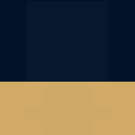
ANNA PAULA RESENDE
JONATHAN CAMPOS
OAB/MG 115.247
OAB/MG 160.231
5,11%
Limite da ANS para planos 
individuais em 2026
+30%