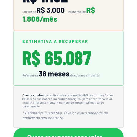
R$ 3.000
R$
Em vez de
— economia de
1.808/mês
ESTIMATIVA A RECUPERAR
R$ 65.087
36 meses
Referente a
de cobrança indevida
Como calculamos:
aplicamos a taxa média ANS dos últimos 3 anos
(6,03% ao ano) sobre a mensalidade original para encontrar o valor
legal. A diferença mensal × número de meses = estimativa de
recuperação.
* Estimativa ilustrativa. O valor exato depende da
análise do seu contrato.
Quero recuperar esse valor →