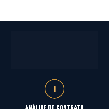
3 passos
 para
recuperar
seus direitos
1
ANÁLISE DO CONTRATO