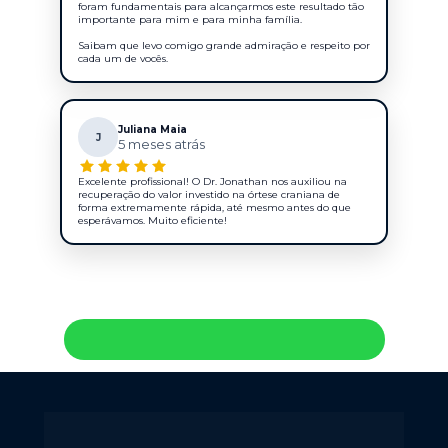
foram fundamentais para alcançarmos este resultado tão
importante para mim e para minha família.
Saibam que levo comigo grande admiração e respeito por
cada um de vocês.
Juliana Maia
J
5 meses atrás
Excelente profissional! O Dr. Jonathan nos auxiliou na
recuperação do valor investido na órtese craniana de
forma extremamente rápida, até mesmo antes do que
esperávamos. Muito eficiente!
Analisar meu caso
F.A.Q.