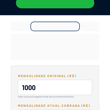
Analisar meu caso
SIMULADOR
Quanto você 
pode 
recuperar?
MENSALIDADE ORIGINAL (R$)
Valor que você pagava antes dos aumentos abusivos
MENSALIDADE ATUAL COBRADA (R$)