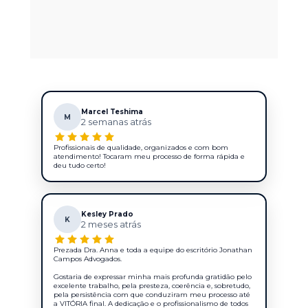
transparência e o compromisso com 
a excelência são pilares da nossa 
atuação.
Marcel Teshima
M
2 semanas atrás
Profissionais de qualidade, organizados e com bom
atendimento! Tocaram meu processo de forma rápida e
deu tudo certo!
Kesley Prado
K
2 meses atrás
Prezada Dra. Anna e toda a equipe do escritório Jonathan
Campos Advogados.
Gostaria de expressar minha mais profunda gratidão pelo
excelente trabalho, pela presteza, coerência e, sobretudo,
pela persistência com que conduziram meu processo até
a VITÓRIA final. A dedicação e o profissionalismo de todos