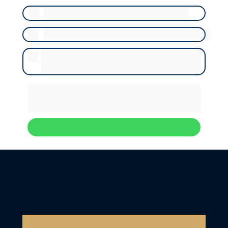
Aumento acima de 5,11% ao ano (2026)
Plano coletivo com apenas membros da família
Falta de justificativa para o aumento aplicado 
no plano empresarial
Se você se identificou com alguma dessas 
situações, vale analisar o seu caso.
Analisar meu caso
Por que escolher 
trabalhar conosco?
Especialistas em planos de saúde